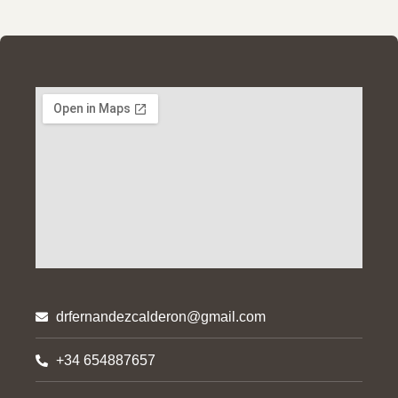
drfernandezcalderon@gmail.com
+34 654887657