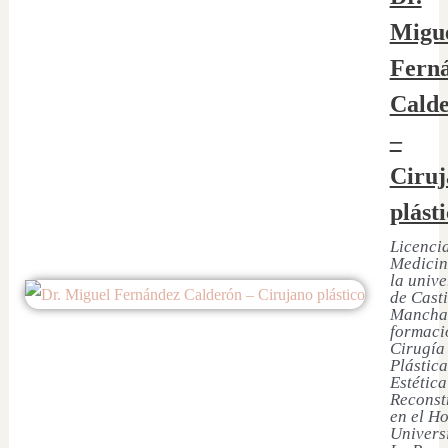
Migu
Fern
Cald
–
Ciruj
plást
Licenci
Medicin
la univ
de Casti
Mancha
formaci
Cirugía
Plástica
Estética
Reconst
en el Ho
Univers