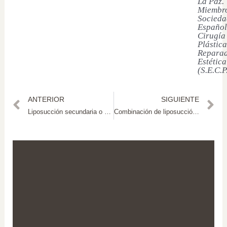
La Paz.
Miembro
Socieda
Español
Cirugía
Plástica
Reparad
Estética
(S.E.C.P
ANTERIOR
SIGUIENTE
Liposucción secundaria o de revisión: corrección de resultados insatisfactorios o irregulares
Combinación de liposucción y otros procedimientos estéticos