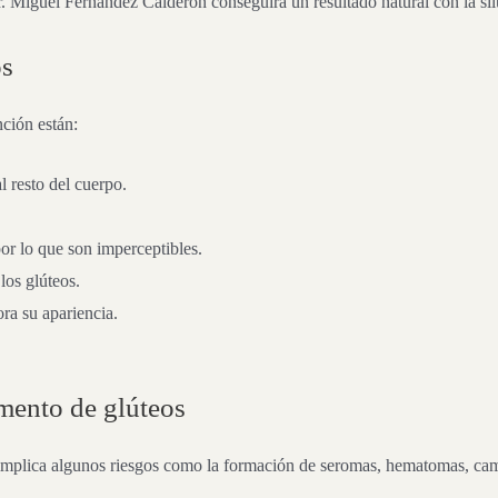
r. Miguel Fernández Calderón conseguirá un resultado natural con la sil
os
nción están:
l resto del cuerpo.
por lo que son imperceptibles.
os glúteos.
ora su apariencia.
mento de glúteos
mplica algunos riesgos como la formación de seromas, hematomas, cambio