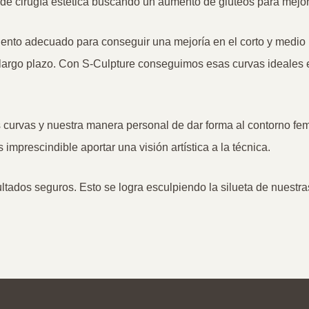
de cirugía estética buscando un aumento de glúteos para mejora
miento adecuado para conseguir una mejoría en el corto y medio
a largo plazo. Con S-Culpture conseguimos esas curvas ideales 
s curvas y nuestra manera personal de dar forma al contorno fem
 imprescindible aportar una visión artística a la técnica.
ltados seguros. Esto se logra esculpiendo la silueta de nuestr