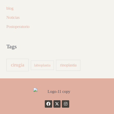
blog
Noticias
Postoperatorio
Tags
cirugia
rinoplastia
labioplastia