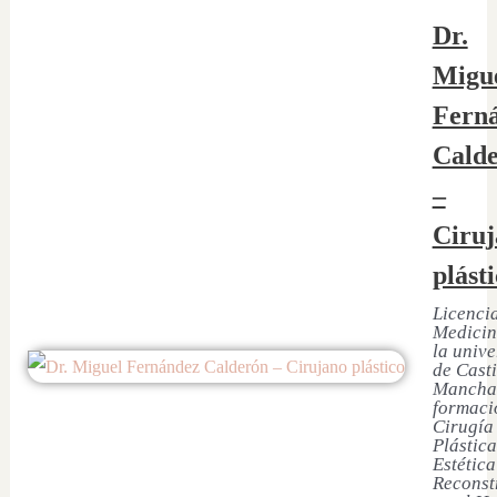
Dr.
Migu
Fern
Cald
–
Ciruj
plást
Licenci
Medicin
la univ
de Casti
Mancha
formaci
Cirugía
Plástica
Estética
Reconst