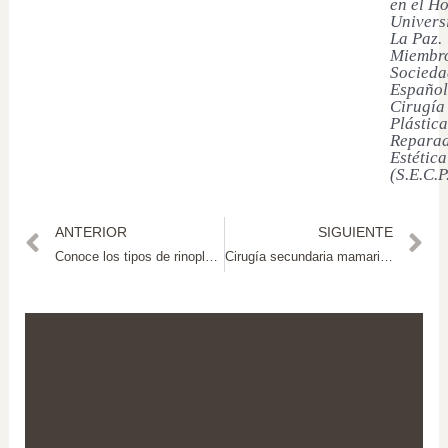
en el Ho
Univers
La Paz.
Miembro
Socieda
Español
Cirugía
Plástica
Reparad
Estética
(S.E.C.P
ANTERIOR
SIGUIENTE
Conoce los tipos de rinoplastia
Cirugía secundaria mamaria: Una nueva oportunidad