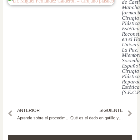
de Casti
Mancha
formaci
Cirugía
Plástica
Estética
Reconst
en el Ho
Univers
La Paz.
Miembro
Socieda
Español
Cirugía
Plástica
Reparad
Estética
(S.E.C.P
ANTERIOR
SIGUIENTE
Aprende sobre el procedimiento de labioplastia
Qué es el dedo en gatillo y cómo solucionarlo