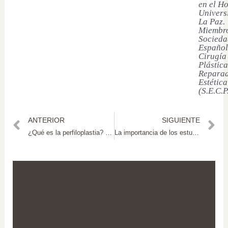
en el Ho
Univers
La Paz.
Miembro
Socieda
Español
Cirugía
Plástica
Reparad
Estética
(S.E.C.P
ANTERIOR
SIGUIENTE
¿Qué es la perfiloplastia? Beneficios y procedimientos
La importancia de los estudios preoperatorios en cirugías estéticas