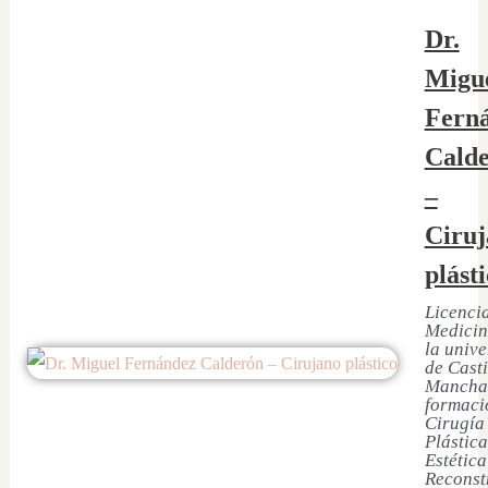
Dr.
Migu
Fern
Cald
–
Ciruj
plást
Licenci
Medicin
la univ
de Casti
Mancha
formaci
Cirugía
Plástica
Estética
Reconst