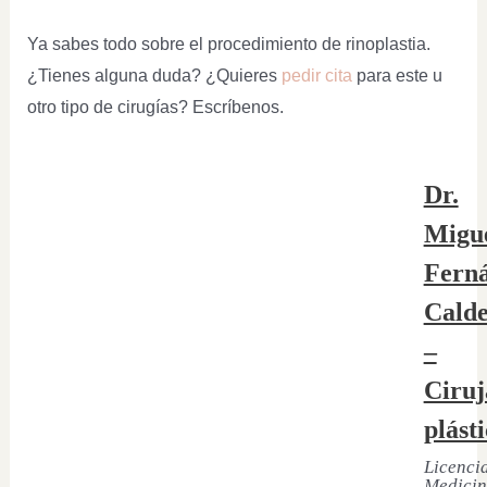
Ya sabes todo sobre el procedimiento de rinoplastia.
¿Tienes alguna duda? ¿Quieres
pedir cita
para este u
otro tipo de cirugías? Escríbenos.
Dr.
Migu
Fern
Cald
–
Ciruj
plást
Licenci
Medicin