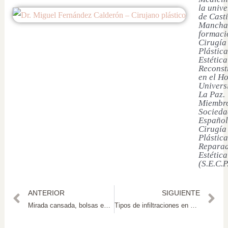
la univ
de Casti
Mancha
formaci
Cirugía
Plástica
Estética
Reconst
en el Ho
Univers
La Paz.
Miembro
Socieda
Español
Cirugía
Plástica
Reparad
Estética
(S.E.C.P
ANTERIOR
SIGUIENTE
Mirada cansada, bolsas en los párpados: Blefaroplastia o cómo rejuvenecer la mirada (II)
Tipos de infiltraciones en el rostro más efectivas #infografía