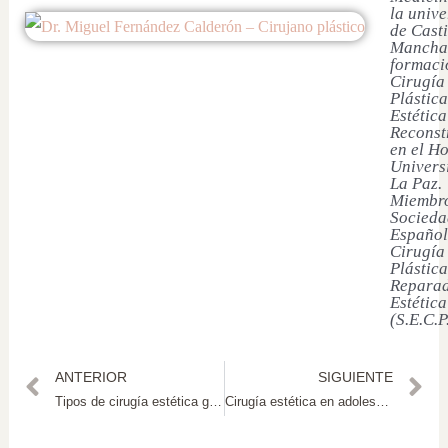
la univ
de Casti
Mancha
formaci
Cirugía
Plástica
Estética
Reconst
en el Ho
Univers
La Paz.
Miembro
Socieda
Español
Cirugía
Plástica
Reparad
Estética
(S.E.C.P
ANTERIOR
SIGUIENTE
Tipos de cirugía estética genital
Cirugía estética en adolescentes: una situación cada vez más común