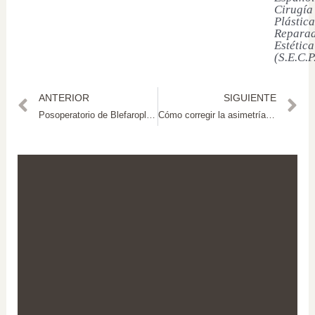
Cirugía
Plástica
Reparad
Estética
(S.E.C.P
ANTERIOR
SIGUIENTE
Posoperatorio de Blefaroplastia: Guía Completa de Cuidados y Recuperación
Cómo corregir la asimetría de pezones: guía completa