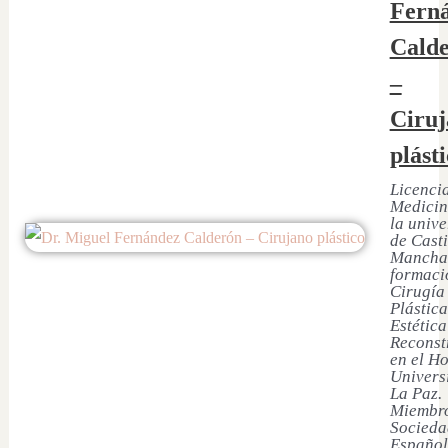
Fern
Cald
–
Ciruj
plást
Licenci
Medicin
la univ
de Casti
Mancha
formaci
Cirugía
Plástica
Estética
Reconst
en el Ho
Univers
La Paz.
Miembro
Socieda
Español