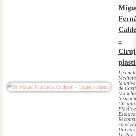
Migu
Fern
Cald
–
Ciruj
plást
Licenci
Medicin
la univ
de Casti
Mancha
formaci
Cirugía
Plástica
Estética
Reconst
en el Ho
Univers
La Paz.