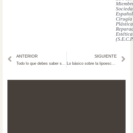
Miembro
Socieda
Español
Cirugía
Plástica
Reparad
Estética
(S.E.C.P
ANTERIOR
SIGUIENTE
Todo lo que debes saber sobre los rellenos dérmicos
Lo básico sobre la lipoescultura de alta definición