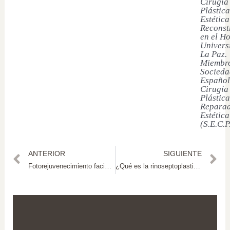
Cirugía
Plástica
Estética
Reconst
en el Ho
Univers
La Paz.
Miembro
Socieda
Español
Cirugía
Plástica
Reparad
Estética
(S.E.C.P
ANTERIOR
SIGUIENTE
Fotorejuvenecimiento facial: beneficios y resultados visibles
¿Qué es la rinoseptoplastia y cómo mejora la respiración?