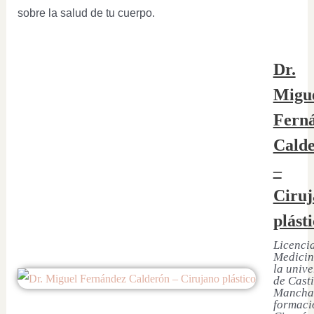
sobre la salud de tu cuerpo.
Dr.
Migu
Fern
Cald
–
Ciruj
plást
Licenci
Medicin
la univ
de Casti
Mancha
formaci