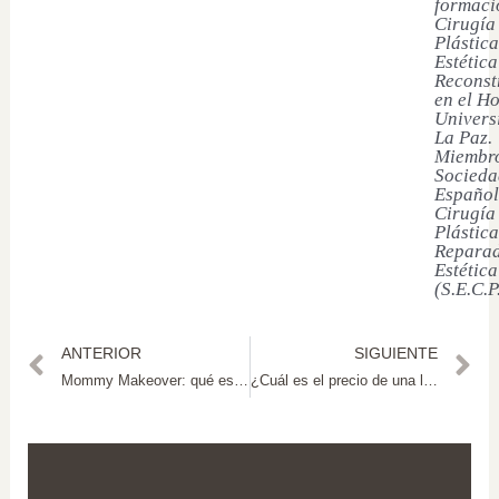
formaci
Cirugía
Plástica
Estética
Reconst
en el Ho
Univers
La Paz.
Miembro
Socieda
Español
Cirugía
Plástica
Reparad
Estética
(S.E.C.P
ANTERIOR
SIGUIENTE
Mommy Makeover: qué es, precio y recuperación
¿Cuál es el precio de una liposucción en Madrid?