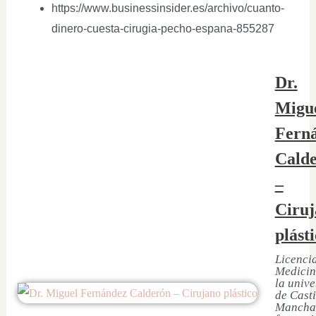
https://www.businessinsider.es/archivo/cuanto-
dinero-cuesta-cirugia-pecho-espana-855287
Dr.
Migu
Fern
Cald
–
Ciruj
plást
Licenci
Medicin
la univ
de Casti
Mancha