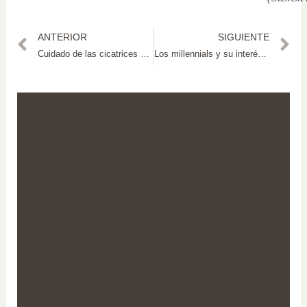
ANTERIOR
SIGUIENTE
Cuidado de las cicatrices de aumento de pecho
Los millennials y su interés por las cirugías estéticas