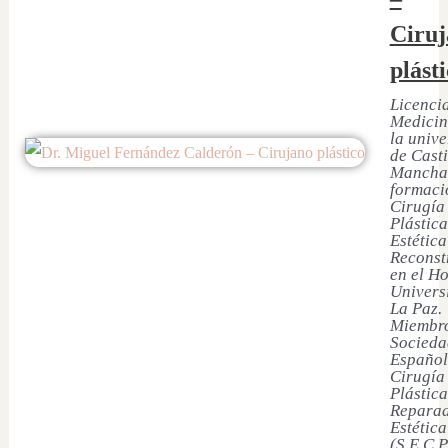
Ciruj
plást
Licenci
Medicin
la univ
de Casti
Mancha
formaci
Cirugía
Plástica
Estética
Reconst
en el Ho
Univers
La Paz.
Miembro
Socieda
Español
Cirugía
Plástica
Reparad
Estética
(S.E.C.P