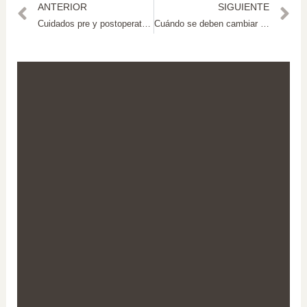
ANTERIOR
SIGUIENTE
Cuidados pre y postoperatorios de la mentoplastia
Cuándo se deben cambiar los implantes mamarios