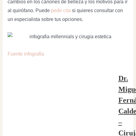
cambios en los cánones de belleza y los motivos para ir
al quirófano. Puede
pedir cita
si quieres consultar con
un especialista sobre tus opciones.
Fuente infografía
Dr.
Migu
Fern
Cald
–
Ciruj