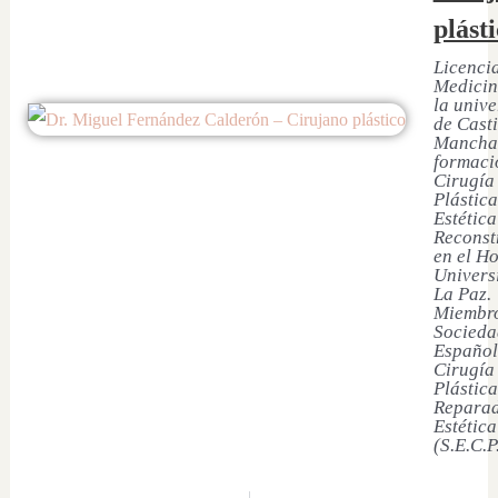
plást
Licenci
Medicin
la univ
de Casti
Mancha
formaci
Cirugía
Plástica
Estética
Reconst
en el Ho
Univers
La Paz.
Miembro
Socieda
Español
Cirugía
Plástica
Reparad
Estética
(S.E.C.P