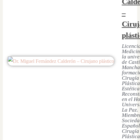
Cald
–
Ciruj
plást
Licenci
Medicin
la univ
de Casti
Mancha
formaci
Cirugía
Plástica
Estética
Reconst
en el Ho
Univers
La Paz.
Miembro
Socieda
Español
Cirugía
Plástica