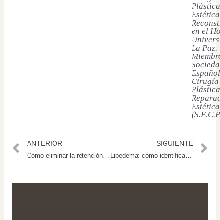
Plástica
Estética
Reconst
en el Ho
Univers
La Paz.
Miembro
Socieda
Español
Cirugía
Plástica
Reparad
Estética
(S.E.C.P
ANTERIOR
SIGUIENTE
Cómo eliminar la retención de líquidos rápidamente
Lipedema: cómo identificarlo y diferenciarlo de otros trastornos