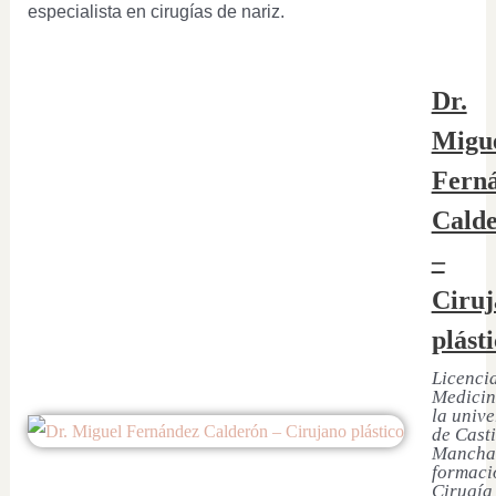
especialista en cirugías de nariz.
Dr.
Migu
Fern
Cald
–
Ciruj
plást
Licenci
Medicin
la univ
de Casti
Mancha
formaci
Cirugía