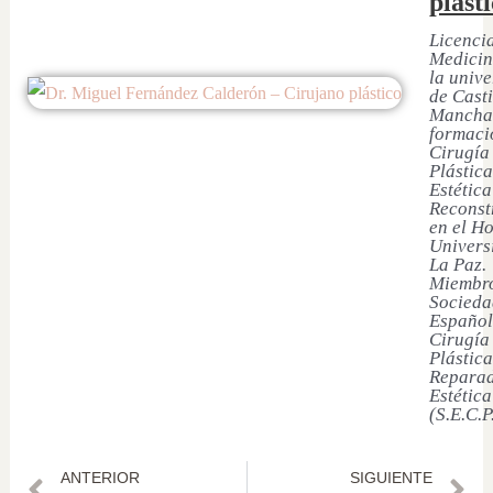
plást
Licenci
Medicin
la univ
de Casti
Mancha
formaci
Cirugía
Plástica
Estética
Reconst
en el Ho
Univers
La Paz.
Miembro
Socieda
Español
Cirugía
Plástica
Reparad
Estética
(S.E.C.P
ANTERIOR
SIGUIENTE