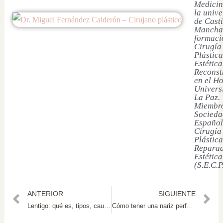
Medicin
la univ
de Casti
Mancha
formaci
Cirugía
Plástica
Estética
Reconst
en el Ho
Univers
La Paz.
Miembro
Socieda
Español
Cirugía
Plástica
Reparad
Estética
(S.E.C.P
ANTERIOR
SIGUIENTE
Lentigo: qué es, tipos, causas y tratamientos dermatológicos
Cómo tener una nariz perfecta