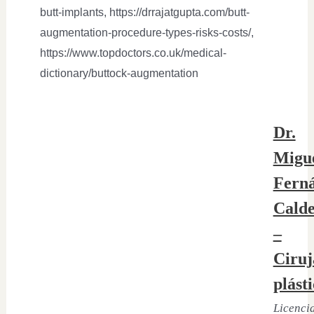
butt-implants, https://drrajatgupta.com/butt-
augmentation-procedure-types-risks-costs/,
https://www.topdoctors.co.uk/medical-
dictionary/buttock-augmentation
Dr.
Migu
Fern
Cald
–
Ciruj
plást
Licenci