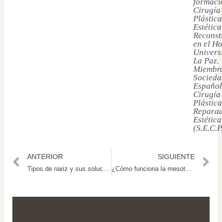
formaci
Cirugía
Plástica
Estética
Reconst
en el Ho
Univers
La Paz.
Miembro
Socieda
Español
Cirugía
Plástica
Reparad
Estética
(S.E.C.P
ANTERIOR
SIGUIENTE
Tipos de nariz y sus soluciones en cirugía estética
¿Cómo funciona la mesoterapia capilar? Beneficios para la caída del cabello