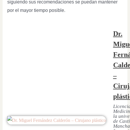
siguiendo sus recomendaciones se puedan mantener
por el mayor tiempo posible.
Dr.
Migu
Fern
Cald
–
Ciruj
plást
Licenci
Medicin
la univ
de Casti
Mancha