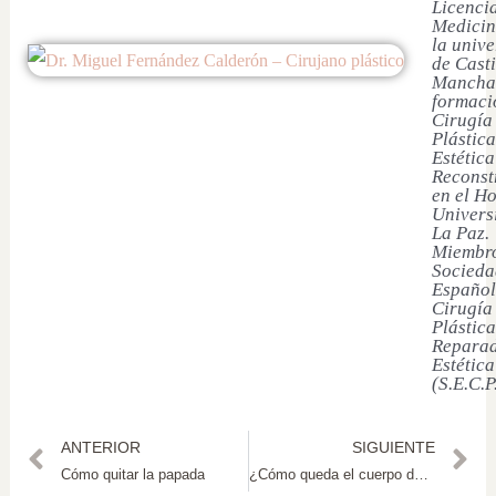
Licenci
Medicin
la univ
de Casti
Mancha
formaci
Cirugía
Plástica
Estética
Reconst
en el Ho
Univers
La Paz.
Miembro
Socieda
Español
Cirugía
Plástica
Reparad
Estética
(S.E.C.P
ANTERIOR
SIGUIENTE
Cómo quitar la papada
¿Cómo queda el cuerpo después de la lipoescultura?