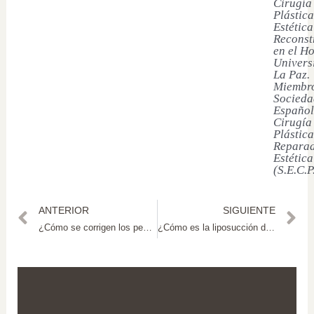
Cirugía
Plástica
Estética
Reconst
en el Ho
Univers
La Paz.
Miembro
Socieda
Español
Cirugía
Plástica
Reparad
Estética
(S.E.C.P
ANTERIOR
SIGUIENTE
¿Cómo se corrigen los pezones invertidos?
¿Cómo es la liposucción de papada?