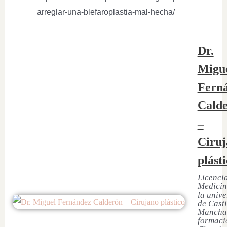
arreglar-una-blefaroplastia-mal-hecha/
Dr.
Migu
Fern
Cald
–
Ciruj
plást
Licenci
Medicin
la univ
de Casti
Mancha
formaci