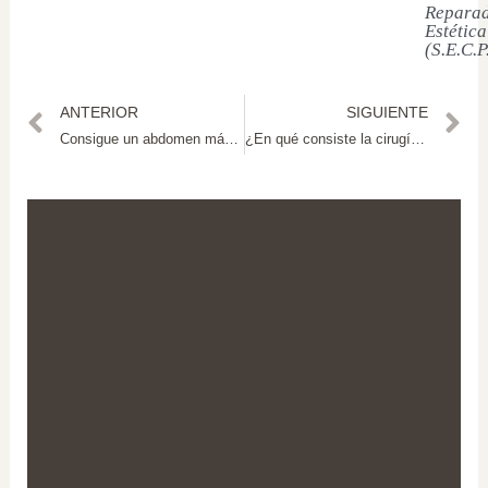
Reparad
Estética
(S.E.C.P
ANTERIOR
SIGUIENTE
Consigue un abdomen más estilizado con la abdominoplastia
¿En qué consiste la cirugía de reasignación de sexo?