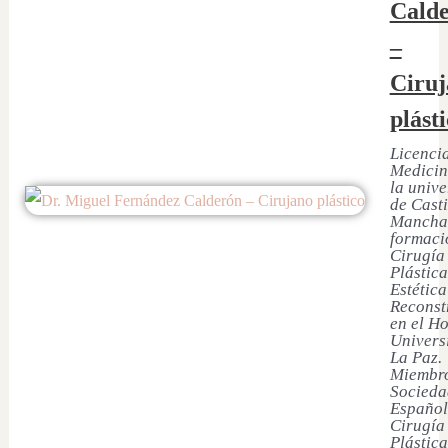
Cald
–
Ciruj
plást
Licenci
Medicin
la univ
de Casti
Mancha
formaci
Cirugía
Plástica
Estética
Reconst
en el Ho
Univers
La Paz.
Miembro
Socieda
Español
Cirugía
Plástica