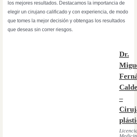
los mejores resultados. Destacamos la importancia de
elegir un cirujano calificado y con experiencia, de modo
que tomes la mejor decisión y obtengas los resultados
que deseas sin correr riesgos.
Dr.
Migu
Fern
Cald
–
Ciruj
plást
Licenci
Medicin