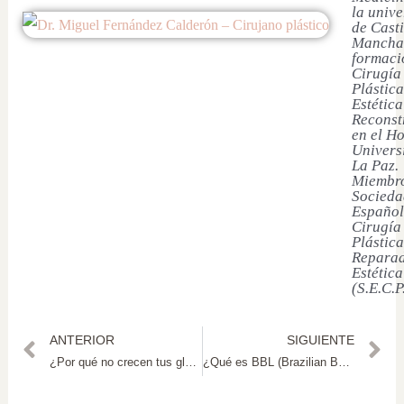
la univ
de Casti
Mancha
formaci
Cirugía
Plástica
Estética
Reconst
en el Ho
Univers
La Paz.
Miembro
Socieda
Español
Cirugía
Plástica
Reparad
Estética
(S.E.C.P
ANTERIOR
SIGUIENTE
¿Por qué no crecen tus glúteos con el ejercicio?
¿Qué es BBL (Brazilian Butt Lift)?