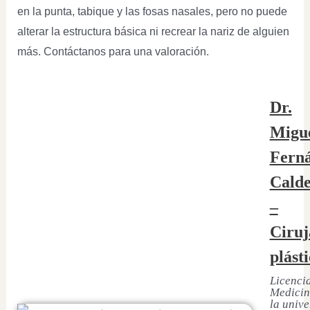
en la punta, tabique y las fosas nasales, pero no puede
alterar la estructura básica ni recrear la nariz de alguien
más. Contáctanos para una valoración.
Dr.
Migu
Fern
Cald
–
Ciruj
plást
Licenci
Medicin
la univ