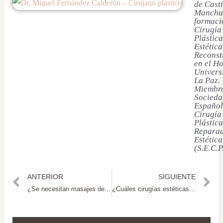
de Casti
Mancha
formaci
Cirugía
Plástica
Estética
Reconst
en el Ho
Univers
La Paz.
Miembro
Socieda
Español
Cirugía
Plástica
Reparad
Estética
(S.E.C.P
ANTERIOR
SIGUIENTE
¿Se necesitan masajes de drenaje linfático tras una cirugía estética?
¿Cuáles cirugías estéticas se pueden realizar en el rostro?