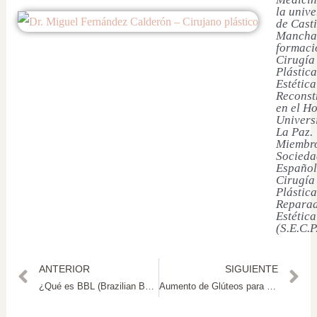
la univ
de Casti
Mancha
formaci
Cirugía
Plástica
Estética
Reconst
en el Ho
Univers
La Paz.
Miembro
Socieda
Español
Cirugía
Plástica
Reparad
Estética
(S.E.C.P
ANTERIOR
SIGUIENTE
¿Qué es BBL (Brazilian Butt Lift)?
Aumento de Glúteos para Hombres: Lo que debes saber