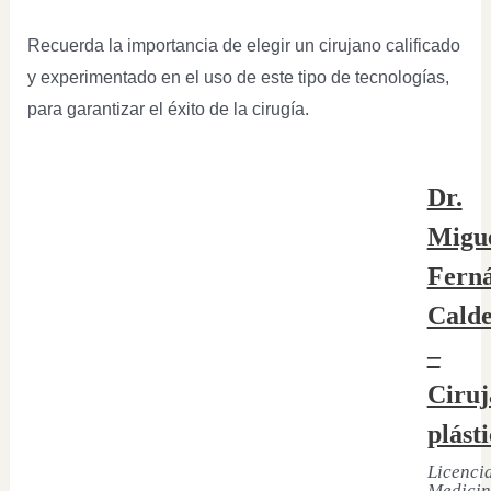
Recuerda la importancia de elegir un cirujano calificado
y experimentado en el uso de este tipo de tecnologías,
para garantizar el éxito de la cirugía.
Dr.
Migu
Fern
Cald
–
Ciruj
plást
Licenci
Medicin