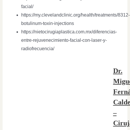
facial/
https://my.clevelandclinic.org/health/treatments/8312-
botulinum-toxin-injections
https://nietocirugiaplastica.com.mx/diferencias-
entre-rejuvenecimiento-facial-con-laser-y-
radiofrecuencia/
Dr.
Migu
Fern
Cald
–
Ciruj