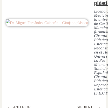
plást
Licenci
Medicin
la univ
de Casti
Mancha
formaci
Cirugía
Plástica
Estética
Reconst
en el Ho
Univers
La Paz.
Miembro
Socieda
Español
Cirugía
Plástica
Reparad
Estética
(S.E.C.P
ANTERIOR
SIGUIENTE