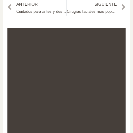
ANTERIOR
SIGUIENTE
Cuidados para antes y después de una cirugía íntima
Cirugías faciales más populares en hombres