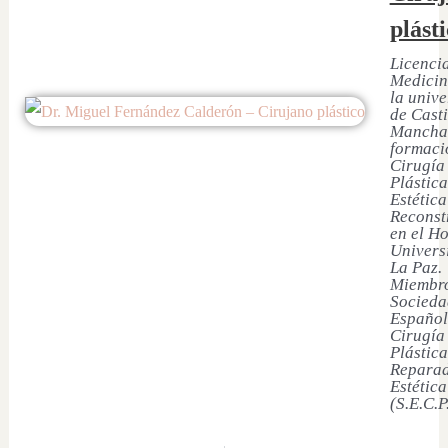
plást
Licenci
Medicin
la univ
de Casti
Mancha
formaci
Cirugía
Plástica
Estética
Reconst
en el Ho
Univers
La Paz.
Miembro
Socieda
Español
Cirugía
Plástica
Reparad
Estética
(S.E.C.P