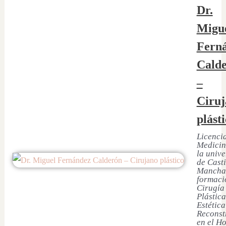
Dr.
Migu
Fern
Cald
–
Ciruj
plást
Licenci
Medicin
la univ
de Casti
Mancha
formaci
Cirugía
Plástica
Estética
Reconst
en el Ho