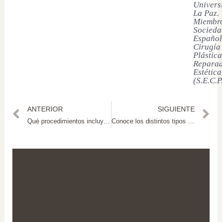
Univers
La Paz.
Miembro
Socieda
Español
Cirugía
Plástica
Reparad
Estética
(S.E.C.P
ANTERIOR
SIGUIENTE
Qué procedimientos incluye la cirugía de feminización facial
Conoce los distintos tipos de abdominoplastia