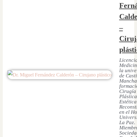
Fern
Cald
–
Ciruj
plást
Licenci
Medicin
la univ
de Casti
Mancha
formaci
Cirugía
Plástica
Estética
Reconst
en el Ho
Univers
La Paz.
Miembro
Socieda