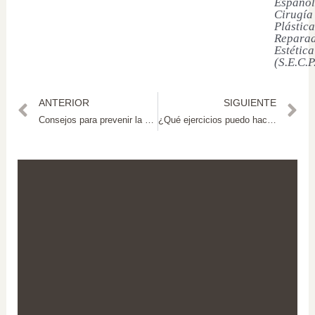
Español
Cirugía
Plástica
Reparad
Estética
(S.E.C.P
ANTERIOR
SIGUIENTE
Consejos para prevenir la papada
¿Qué ejercicios puedo hacer después de una liposucción?