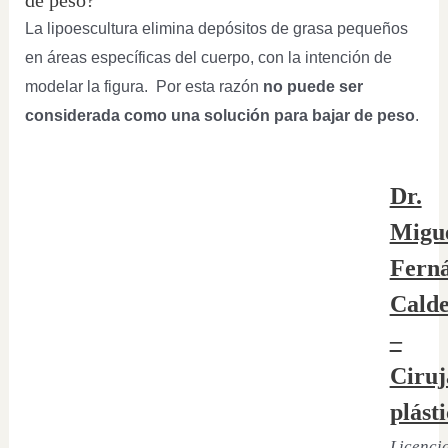
de peso?
La lipoescultura elimina depósitos de grasa pequeños
en áreas específicas del cuerpo, con la intención de
modelar la figura. Por esta razón
no puede ser
considerada como una solución para bajar de peso
.
Dr.
Migu
Fern
Cald
–
Ciruj
plást
Licenci