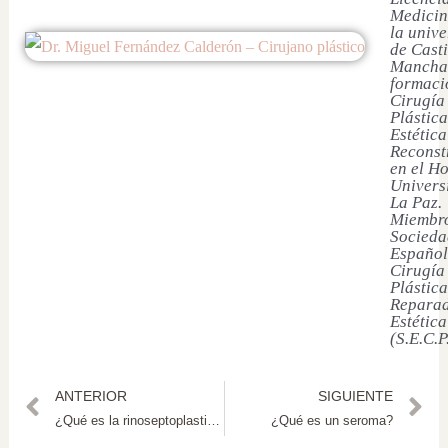
Medicin
la univ
de Casti
Mancha
formaci
Cirugía
Plástica
Estética
Reconst
en el Ho
Univers
La Paz.
Miembro
Socieda
Español
Cirugía
Plástica
Reparad
Estética
(S.E.C.P
ANTERIOR
SIGUIENTE
¿Qué es la rinoseptoplastia y cómo mejora la respiración?
¿Qué es un seroma?