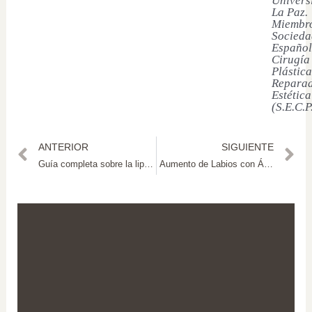
Univers
La Paz.
Miembro
Socieda
Español
Cirugía
Plástica
Reparad
Estética
(S.E.C.P
ANTERIOR
SIGUIENTE
Guía completa sobre la liposucción abdominal: procedimiento y cuidados
Aumento de Labios con Ácido Hialurónico: Consigue un Look Natural