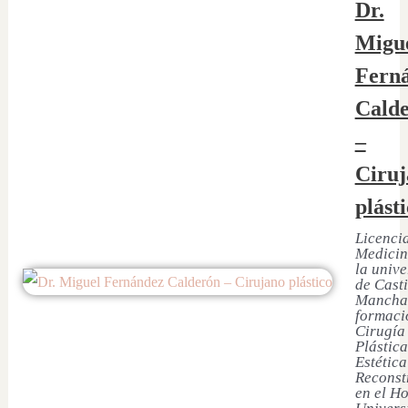
Dr.
Migu
Fern
Cald
–
Ciruj
plást
Licenci
Medicin
la univ
de Casti
Mancha
formaci
Cirugía
Plástica
Estética
Reconst
en el Ho