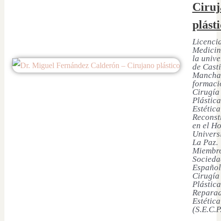
Ciruj
plást
Licenci
Medicin
la univ
de Casti
Mancha
formaci
Cirugía
Plástica
Estética
Reconst
en el Ho
Univers
La Paz.
Miembro
Socieda
Español
Cirugía
Plástica
Reparad
Estética
(S.E.C.P